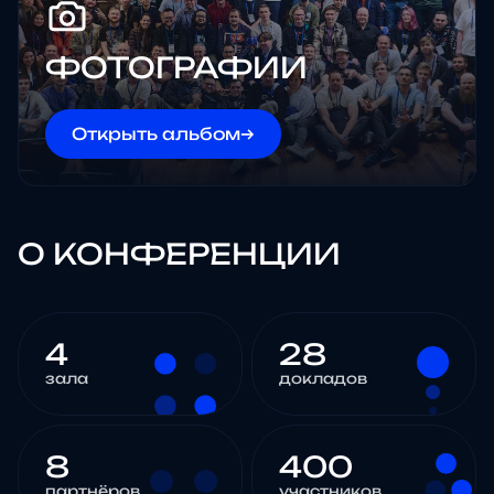
ФОТОГРАФИИ
Открыть альбом
→
О КОНФЕРЕНЦИИ
4
28
зала
докладов
8
400
партнёров
участников