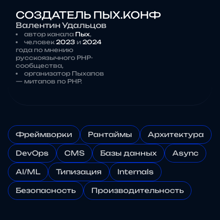
СОЗДАТЕЛЬ ПЫХ.КОНФ
Валентин Удальцов
автор канала
Пых
,
человек
2023
и
2024
года по мнению
русскоязычного PHP-
сообщества,
организатор Пыхапов
— митапов по PHP.
Фреймворки
Рантаймы
Архитектура
DevOps
CMS
Базы данных
Async
AI/ML
Типизация
Internals
Безопасность
Производительность